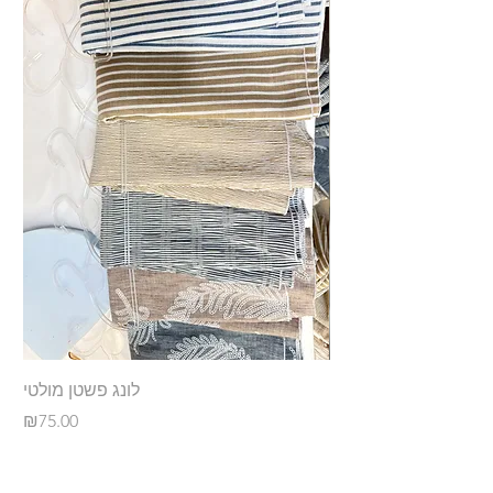
קוקס בסיס נייד נצנצים
לונג פשטן מולטי
Price
Price
₪75.00
₪50.00