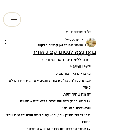
בס"ד
פוסט
בוטיק לכיסויי ראש אקסקלוסיביים
כל הפוסטים
יודפת סטייל
כל הפוסטים
20 באוג׳ 2018
זמן קריאה 3 דקות
בואו נצא לנשום קצת אוויר
סטיילינג
חזרנו ללימודים , וואו - מי חזר ?
חיים ואחרים
הינו בחופש ?
מי בדיוק היה בחופש ?
עבדנו כפולות כולל שבתות וחגים - אה... עדיין הם לא 
כאן?
זה מה שהיה חסר.
אז הגיע הרגע הזה שחוזרים ללימודים - האמת 
שבאווירת החג הזו 
גנבו לי את התיק - כן , כן - עם כל מה שבתוכו ומה שכל 
בתוכו .
אז אחרי התלבטויות רבות הנושא הוחלט !