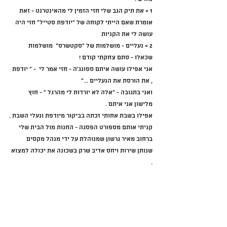
1 = את תיק הגב שלי חזי הזמין לי מהאינטרנט - זאת 
אומרת שאם הייתי לקוחה של "יודפת סטייל" חזי היה 
עושה לי את הקניות 
2 = נעליים - מושלמות של "סקטשרס"  מושלמות 
שכאלו - סתם צחקתי קודם !
אני אפילו עושה איתם ספונג'ה - חזי אמר לי  - " יודפת 
, את הורסת את הנעליים ..."
ואני בתגובה - "אלה לא יורדות לי מהרגל " - חוץ 
מלישון אני איתם .
אפילו בשבת אחותי זכתה בביקור מיודפת ונעלי השבת .
קניתי אותם מספורט הפסגה - החנות מול הבית שלי 
ברחוב מאיר גרשון שמנוהלת על ידי מנהל מקסים 
שנותן שירות ויחס אדיב שרק בשכונה את יכולה למצוא 
.