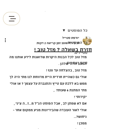
בס"ד
פוסט
בוטיק לכיסויי ראש אקסקלוסיביים
כל הפוסטים
יודפת סטייל
כל הפוסטים
31 ביולי 2018
זמן קריאה 2 דקות
חזרת בשאלה ? מזל טוב !
סטיילינג
מזל טוב לכל הבנות היקרות שדואגות לידע אותנו מה 
חיים ואחרים
המצב הדתי שלהן .
מזל טוב , בהצלחה עד 120 !
אולי גם כשהיית חרדית היית מדווחת לנו מתי היה לך 
ממש בא ללכת עם טייץ והתגברת על עצמך ? או אולי 
מתי המתנת 6 שעות?  , 
יקירותי !
אם לא שמתן לב , אבל הפוסט הנ"ל מ...ז...ה ציני , 
אולי לאור העובדה שהביריונות מגיע ממקום אחר - 
ניחוש?...
ממכן !