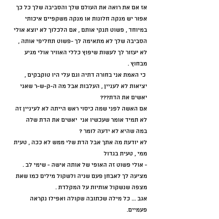
אז אם את רואה את העולם שלך והסביבה שלך כל כך 
אפור יש מנקה חלונות או מנקה משקפיים איכותי 
במיוחד , פשוט תנקי אותם , אם הלכלוך לא יוצא אולי 
הסביבה שלך לא מתאימה לך -פשוט תחליפי אותה , 
לא יעזור לך לעשות שיפוץ כללי האוויר אולי מגיע 
מבחוץ .
 כי האמת אני בחורה דתיה וגם עלי היו טוקבקים , 
יציאות לא לעניין , העלבות אבל מה ה-ק-ש-ר שאני 
יאשים את הדת???
אם האשה לפני שמה כיסוי ראש הייתה לא לעיניין זה 
לא תמיד אומר שעכשיו אני  יאשים את הדת שלה 
במה שהיא לא ידעה לומר ?
לא יודעת מה אתך אבל הדת שלי ממש לא ככה , טעית 
ממי , טעית בגדול  
- אולי פשוט זה האופי של אותה אישה - שימי לב .
מציעה לך לאבחן פעם שניה ולשקול מילים כמו שאת 
מצפה שנשקול אותיות על המקלדת .
אגב ... כל מילה שכתובה שקולה ואפילו נקראה 
פעמיים.