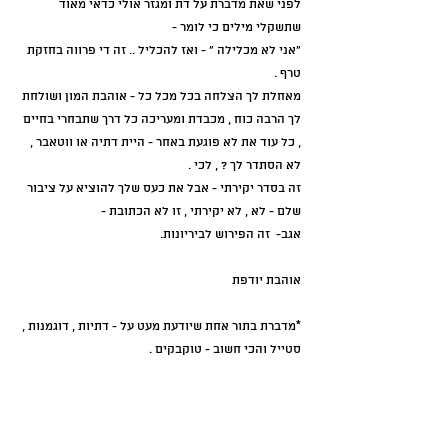
לפני שאת מדברת על דת ומגזר אולי כדאי מאוד 
שתשקלי מילים כי לומר - 
"אני לא מכלילה " - ואז להכליל .. זה די פרווה בחזקת 
טרף .
מאחלת לך הצלחה בכל מכל כל - אוהבת המון ושולחת 
לך הרבה כוח , מכבדת ומעריכה כל דרך שתבחרי בחיים 
, כל עוד את לא פוגעת באחר - היית דתיה או ווטאבר , 
לא הסתדר לך ? , לכי .
זה בסדר יקירתי - אבל את כעס שלך להוציא על ציבור 
שלם - לא , לא יקירתי , זו לא הכתובת - 
אגב-  זה הפירוש לביריונות.
אוהבת יודפת   
*מדברת בתור אחת שיודעת מעט על - דתיות , דוגמנות , 
סטייל והכי חשוב - טוקבקים .