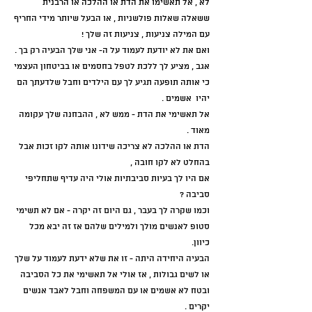
לא , אל תאשימו את הדת או ההלכה או הרבנית 
ששאלה שאלות פולשניות , או הבעל שיותר מידי החריף 
עם המילה צניעות , צניעות זה שלך !
ואם את לא יודעת לעמוד על ה- אני שלך הבעיה רק בך .
אגב , מציע לך ללכת לטפל בחסמים או בביטחון העצמי 
כי אותה תופעה תגיע לך עם הילדים וחבל שלדעתך הם 
יהיו  אשמים .
אל תאשימי את הדת - ממש לא , ההבחנה שלך עקומה 
מאוד .
הדת או ההלכה לא צריכה שידונו אותה לקו זכות אבל 
בהחלט לא לקו חובה , 
אם היו לך בעיות סביבתיות אולי היה עדיף שתחליפי 
סביבה ?
וכמו שקרה לך בעבר , גם היום זה יקרה - אם לא תשימי 
סטופ לאנשים מולך ולמילים שלהם אז זה יבא מכל 
כיוון.
הבעיה היחידה היתה - זו את שלא ידעת לעמוד על שלך 
או לשים גבולות , אז אולי אל תאשימי את כל הסביבה 
ובטח לא אשמים או עם המשפחה וחבל לאבד אנשים 
יקרים .