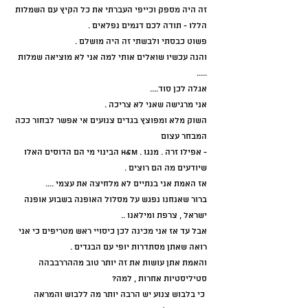
זה היה מספק וכייפי העברתי את כל הקיץ עם השמלות 
הללו - תודה לכם דגמים נפלאים .
פשוט כבסתי ולבשתי זה היה מושלם . 
והנה עכשיו שואלים אותי למה אני לא מוציאה שמלות 
.....
אגלה לכן סוד....
אני מרגישה שאני לא צריכה . 
השוק מלא ומפוצץ בגדים צנועים אי אפשר לבחור ככה 
המבחר עצום
- אפילו זרה . מנגו . H&m הבינוי מי הם הדוסים האלו 
שיודעים מה הם רוצים .
אז האמת אני בנתיים לא מלחיצה את עצמי .... 
ברור שאנחנו נפגש על מסלול האופנה בשבוע אופנה 
ישראל , צרפת ומילאנו .. 
אבל עד אז אני מכינה לכן כיסויי ראש מטריפים כי אני 
רואה שאתן מסתדרות יופי עם הבגדים .
והאמת אתן עושות את זה יותר טוב מההררבבהה 
סטיליסטיות אחרות , למה?
 כי בלבוש צנוע יש הרבה יותר מה ללבוש והמראה 