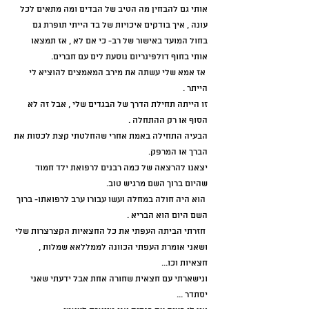
אותי גם להבחין מה הטיב של הבדים ומה מתאים לכל 
עונה , איך בודקים איכויות של בד הייתי תופרת גם 
בחול המועד באישור של רב- כי אם לא , אז תמצאו 
אותי בחוף דולפינריום נוסעת לים עם חברים.
 אז אמא שלי עשתה את מירב המאמצים להוציא לי 
הייתר . 
זו הייתה תחילת הדרך של הבגדים שלי , אבל זה לא 
הסוף או רק ההתחלה .
הבעיה התחילה באמת אחרי שהחלטתי קצת לכסות את 
הברך או המרפק.
יצאנו להרצאה של כמה רבנים לרפואת ילד חמוד 
שהיום ברוך השם מרגיש טוב.
 הוא היה חולה במחלה ועשו עבורו ערב לרפואתו- ברוך 
השם היום הוא הבריא .
 חזרתי הביתה העפתי את כל החצאיות הקצרצרות שלי 
ושאני אומרת העפתי הכוונה לממללאא שמלות , 
חצאיות וכו...
ונישארתי עם חצאית שחורה אחת אבל ידעתי שאני 
יסתדר ... 