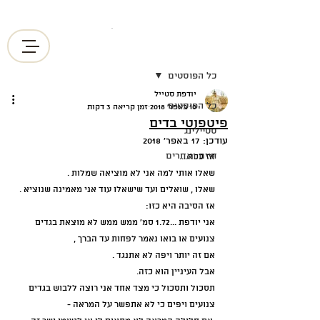
בס"ד
פוסט
בוטיק לכיסויי ראש אקסקלוסיביים
כל הפוסטים
יודפת סטייל
כל הפוסטים
10 באפר׳ 2018
זמן קריאה 3 דקות
פיטפוטי בדים
סטיילינג
עודכן:
17 באפר׳ 2018
חיים ואחרים
אז ככה....
שאלו אותי למה אני לא מוציאה שמלות .
שאלו , שואלים ועד שישאלו עוד אני מאמינה שנוציא .
אז הסיבה היא כזו:
אני יודפת ...1.72 סמ' ממש ממש לא מוצאת בגדים 
צנועים או בואו נאמר לפחות עד הברך , 
אם זה יותר ויפה לא אתנגד .
אבל העיניין הוא כזה. 
תסכול ותסכול כי מצד אחד אני רוצה ללבוש בגדים 
צנועים ויפים כי לא אתפשר על המראה -