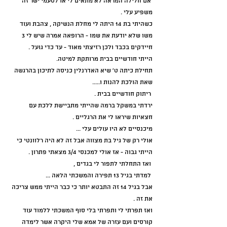
 אם חלילה המראה לא מתאים לי או לטעמי ישר זה 
משפיע עלי .
כשהיתי בת 14 היתה לי מחלת הנשיקה , צהבת ועוד 
משו שלא יודעת את שמו - הרופאה אמרה שיש לי 3 
חיידקים בכבד ולכן רזיצתי מאוד - עד כדי גועל .
הייתי חודשיים בבית מרותקת למיטה.
תחילת כיתה ט' שיא האדרנלין כניסה לתיכון בהרגשה 
שאת הולכת להנות ו.....
 ריתוק חודשיים בבית .
ירדתי במשקל ברמה שהייתי מתביישת ללכת עם 
חצאיות שיראו לי את הרגליים . 
מיכנסיים לא היו עולים עלי ... 
אולי רק של גיל בת מצווה אבל זה לא היה רלוונטי כי 
הייתי גבוה - אז אולי למכנסי 3/4 מצאתי פתרון .
 ואז התחלתי לתפור לי בגדים ,
 למדתי בגיל 13 תפירה והמשכתי הלאה ... 
אבל בגיל 14 זה התבטא יותר כי כבר הייתי ממש צריכה 
את זה .
ואז תפרתי לי ותפרתי בלי סוף המשכתי ללמוד עוד 
קורסים ועם עזרה של אמא שלי היקרה אשר לימדה 