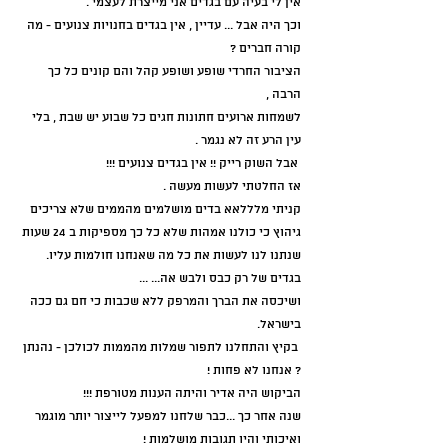
אין לי בעיה עם בגדים אני מייצרת לעצמי . 
וכך היה אבל ... עדיין , אין בגדים בחנויות צנועים - מה 
קורה חברים ? 
הציבור החרדי שופע ושופע קהל והם קונים כל כך 
הרבה , 
לשמחות ארועים חתונות חגים כל שבוע יש שבת , בלי 
עין הרע זה לא נגמר .
 אבל השוק רייק !! אין בגדים צנועים !!! 
אז החלטתי לעשות מעשה . 
קניתי מלללאא בדים מושלמים מהממים שלא צריכים 
גיהוץ כי כולנו אמהות שלא כל כך מספיקות ב 24 שעות 
שנתנו לנו לעשות את כל מה שאנחנו חולמות עליו.
בגדים של רק כבס ולבש אה... ...
ושיכסה את הברך והמרפק ללא שכבות כי חם גם ככה 
בישראל.
 בקיץ והתחלנו לתפור שמלות מהממות לכולכן - נהנתן 
? אנחנו לא פחות !
הביקוש היה אדיר והיתה הענות מטורפת !!!
שנה אחר כך ...כבר שלחנו למפעל לייצור יותר מוגמר 
ואיכותי והיו תגובות מושלמות ! 