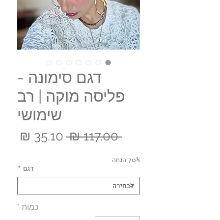
דגם סימונה -
פליסה מוקה | רב
שימושי
מחיר
מחי
 ‏117.00 ‏₪ 
רגיל
מבצ
70% הנחה
דגם
*
כמות
*