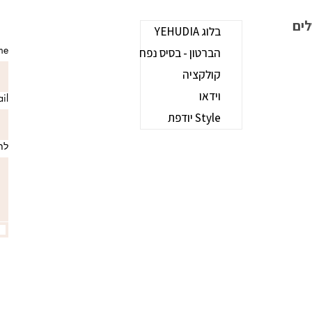
b
בלוג YEHUDIA
ame
הברטון - בסיס נפח
קולקציה
וידאו
mail
Style יודפת
לת