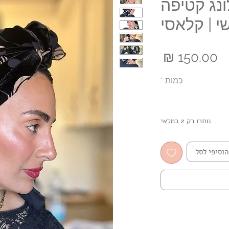
ונג קטיפה
י | קלאסי
מחיר
כמות
*
נותרו רק 2 במלאי
הוסיפי לסל