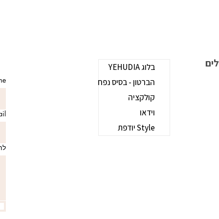
b
בלוג YEHUDIA
ame
הברטון - בסיס נפח
קולקציה
וידאו
mail
Style יודפת
לת