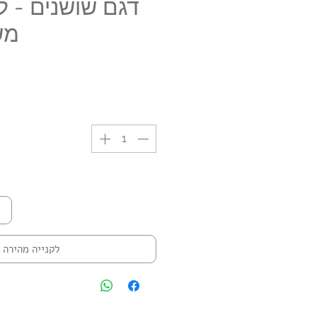
דגם שושנים - ל
מש
לקנייה מהירה