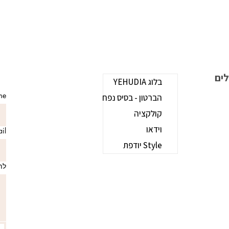
b
בלוג YEHUDIA
ame
הברטון - בסיס נפח
קולקציה
וידאו
mail
Style יודפת
לת