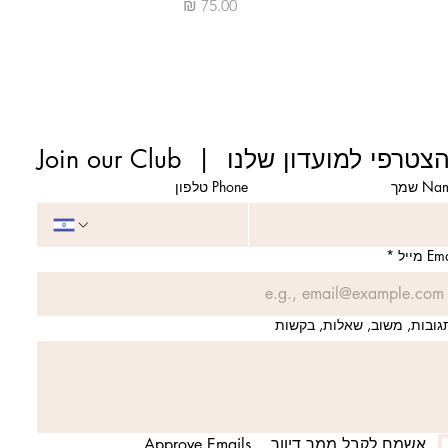
מחיר
Join our Clu  |  הצטרפי למועדון שלנו
N שמך
Phone טלפון
E מייל
*
גובות, משוב, שאלות, בקשות
אשמח לקבל ממך דיוור    Approve Emails   