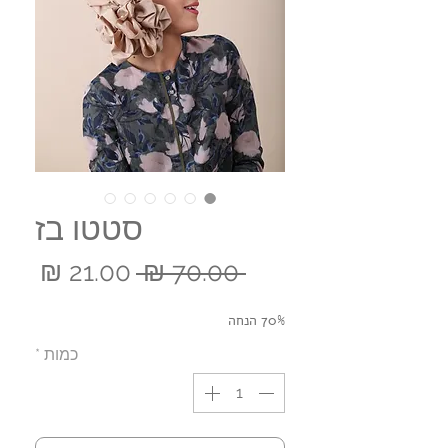
סטטו בז
מחיר
מחי
 ‏70.00 ‏₪ 
רגיל
מבצ
70% הנחה
כמות
*