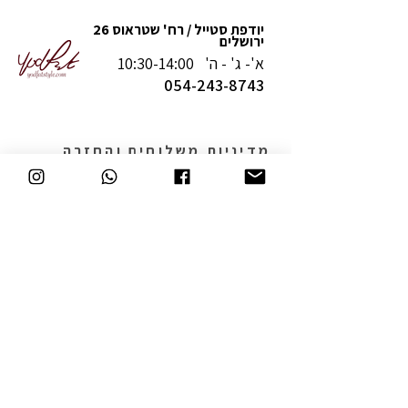
יודפת סטייל / רח' שטראוס 26
ירושלים
א'- ג' - ה' 10:30-14:00
054-243-8743
מדיניות משלוחים והחזרה
תקנון
תעודת נגישות
יצירת קשר
המשך קנייה
Join our Club  |  