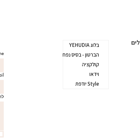
b
בלוג YEHUDIA
ame
הברטון - בסיס נפח
קולקציה
וידאו
mail
Style יודפת
לת