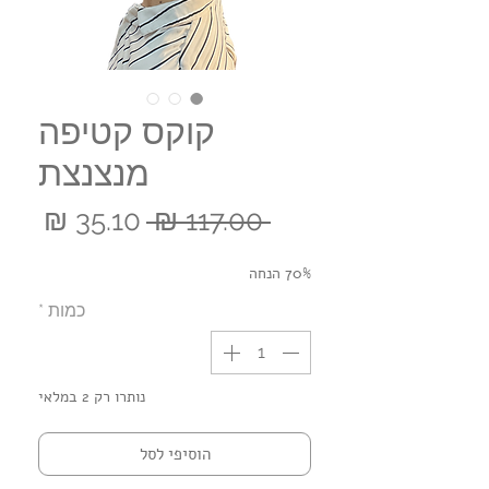
קוקס קטיפה
מנצנצת
מחיר
מחי
 ‏117.00 ‏₪ 
רגיל
מבצ
70% הנחה
כמות
*
נותרו רק 2 במלאי
הוסיפי לסל