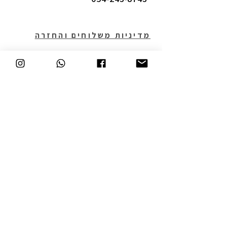
מדיניות משלוחים והחזרה
תקנון
תעודת נגישות
יצירת קשר
המשך קנייה
Join our Club  |  
הצטרפי למועדון שלנו
Name שמך