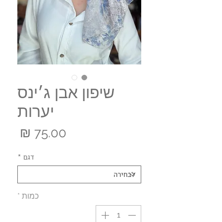
שיפון אבן ג׳ינס
יערות
מחי
דגם
*
כמות
*